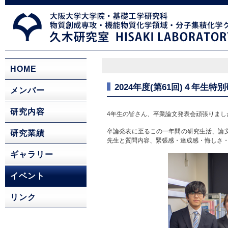
HOME
2024年度(第61回)４年生特別
メンバー
研究内容
4年生の皆さん、卒業論文発表会頑張りまし
卒論発表に至るこの一年間の研究生活、論
研究業績
先生と質問内容、緊張感・達成感・悔しさ
ギャラリー
イベント
リンク