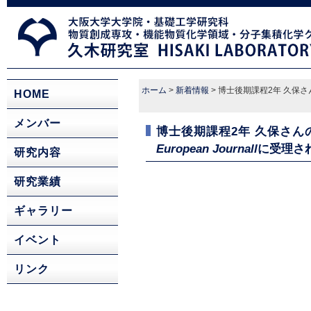
ホーム
>
新着情報
> 博士後期課程2年 久保
HOME
メンバー
博士後期課程2年 久保さん
European Journall
に受理さ
研究内容
研究業績
ギャラリー
イベント
リンク