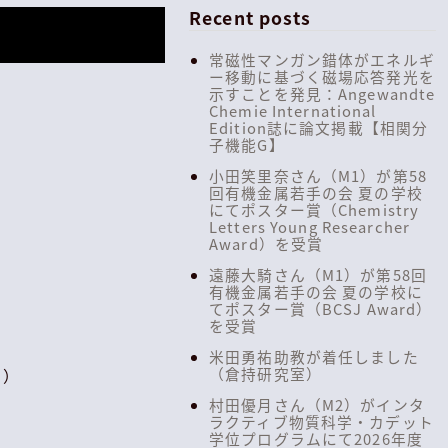
Recent posts
常磁性マンガン錯体がエネルギ
ー移動に基づく磁場応答発光を
示すことを発見：Angewandte
Chemie International
Edition誌に論文掲載【相関分
子機能G】
小田笑里奈さん（M1）が第58
回有機金属若手の会 夏の学校
にてポスター賞（Chemistry
Letters Young Researcher
Award）を受賞
遠藤大騎さん（M1）が第58回
有機金属若手の会 夏の学校に
てポスター賞（BCSJ Award）
を受賞
米田勇祐助教が着任しました
０）
（倉持研究室）
村田優月さん（M2）がインタ
ラクティブ物質科学・カデット
学位プログラムにて2026年度