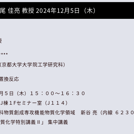
 佳亮 教授 2024年12月5日（木）
授
****
授（京都大学大学院工学研究科）
置換反応
月５日（木）１５：００～１６：３０
J棟１Fセミナー室（J１１４）
科物質創成専攻機能物質化学領域 新谷 亮（内線 ６２３
物質化学特別講義Ⅱ」 集中講義